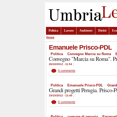
Politica
Lavoro
Ambiente
Diritti
Ec
Home
Emanuele Prisco-PDL
Politica
Convegno Marcia su Roma
Convegno "Marcia su Roma". Pris
26/10/2012 - 11:54
|
0 comments
Politica
Emanuele Prisco-PDL
Grand
Grandi progetti Perugia. Prisco-P
19/10/2012 - 12:45
|
0 comments
Politica
comune di perugia
Emanuel