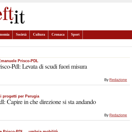
onomia
Società
Cultura
Cronaca
Sport
Emanuele Prisco-PDL
co-Pdl: Levata di scudi fuori misura
By
Redazione
i progetti per Perugia
dl: Capire in che direzione si sta andando
By
Redazione
e Prisco-PDL
umbria mobilità