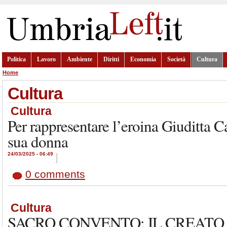
Politica
Lavoro
Ambiente
Diritti
Economia
Società
Cultura
Home
Cultura
Cultura
Per rappresentare l’eroina Giuditta C
sua donna
24/03/2025 - 06:49
|
0 comments
Cultura
SACRO CONVENTO: IL CREATO