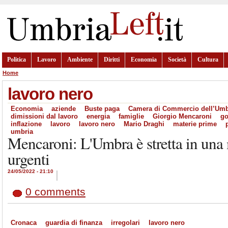
Politica
Lavoro
Ambiente
Diritti
Economia
Società
Cultura
Home
lavoro nero
Economia
aziende
Buste paga
Camera di Commercio dell’Umb
dimissioni dal lavoro
energia
famiglie
Giorgio Mencaroni
g
inflazione
lavoro
lavoro nero
Mario Draghi
materie prime
umbria
Mencaroni: L'Umbra è stretta in una
urgenti
24/05/2022 - 21:10
|
0 comments
Cronaca
guardia di finanza
irregolari
lavoro nero