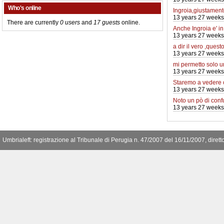
Who's online
Ingroia,giustamente
13 years 27 weeks
There are currently
0 users
and
17 guests
online.
Anche Ingroia e' i
13 years 27 weeks
a dir il vero ,quest
13 years 27 weeks
mi permetto solo 
13 years 27 weeks
Staremo a vedere
13 years 27 weeks
Noto un pò di conf
13 years 27 weeks
Umbrialeft: registrazione al Tribunale di Perugia n. 47/2007 del 16/11/2007, diret