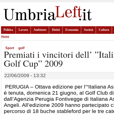
Politica
Lavoro
Ambiente
Diritti
Economia
Società
Cultura
Home
Sport
golf
Premiati i vincitori dell’ ”Ita
Golf Cup” 2009
22/06/2009 - 13:32
PERUGIA – Ottava edizione per l’“Italiana As
è tenuta, domenica 21 giugno, al Golf Club 
dall’Agenzia Perugia Fontivegge di Italiana A
Angeli. All’edizione 2009 hanno partecipato ci
percorso di 18 buche stableford per le tre ca