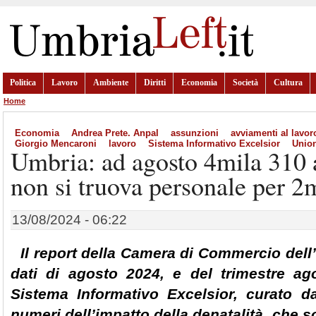
Politica
Lavoro
Ambiente
Diritti
Economia
Società
Cultura
Home
Economia
Andrea Prete. Anpal
assunzioni
avviamenti al lavor
Giorgio Mencaroni
lavoro
Sistema Informativo Excelsior
Unio
Umbria: ad agosto 4mila 310 
non si truova personale per 2
13/08/2024 - 06:22
Il report della Camera di Commercio dell
dati di agosto 2024, e del trimestre ago
Sistema Informativo Excelsior, curato 
numeri dell’impatto della denatalità, che s