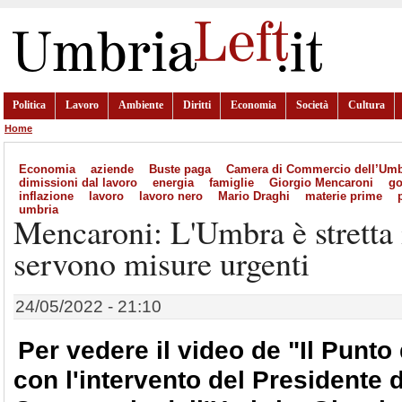
Politica
Lavoro
Ambiente
Diritti
Economia
Società
Cultura
Home
Economia
aziende
Buste paga
Camera di Commercio dell’Umb
dimissioni dal lavoro
energia
famiglie
Giorgio Mencaroni
g
inflazione
lavoro
lavoro nero
Mario Draghi
materie prime
umbria
Mencaroni: L'Umbra è stretta 
servono misure urgenti
24/05/2022 - 21:10
Per vedere il video de "Il Punto
con l'intervento del Presidente 