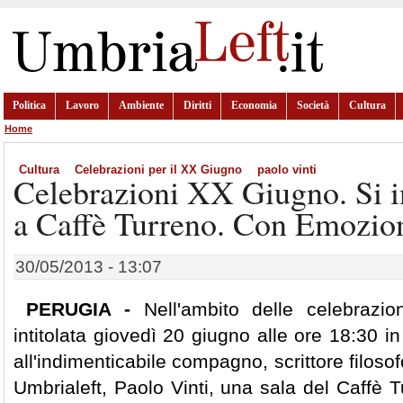
Politica
Lavoro
Ambiente
Diritti
Economia
Società
Cultura
Home
Cultura
Celebrazioni per il XX Giugno
paolo vinti
Celebrazioni XX Giugno. Si in
a Caffè Turreno. Con Emozion
30/05/2013 - 13:07
PERUGIA -
Nell'ambito delle celebrazi
intitolata giovedì 20 giugno alle ore 18:30 i
all'indimenticabile compagno, scrittore filosofo
Umbrialeft, Paolo Vinti, una sala del Caffè Tu