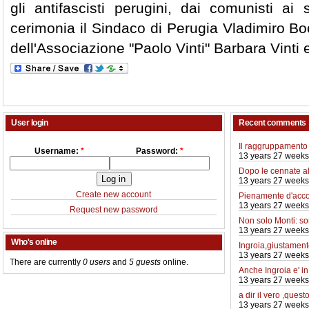
gli antifascisti perugini, dai comunisti ai s
cerimonia il Sindaco di Perugia Vladimiro Boc
dell'Associazione "Paolo Vinti" Barbara Vinti e 
User login
Recent comments
Il raggruppamento 
Username:
*
Password:
*
13 years 27 weeks
Dopo le cennate a
13 years 27 weeks
Create new account
Pienamente d'acco
13 years 27 weeks
Request new password
Non solo Monti: so
13 years 27 weeks
Who's online
Ingroia,giustamente
13 years 27 weeks
There are currently
0 users
and
5 guests
online.
Anche Ingroia e' i
13 years 27 weeks
a dir il vero ,quest
13 years 27 weeks