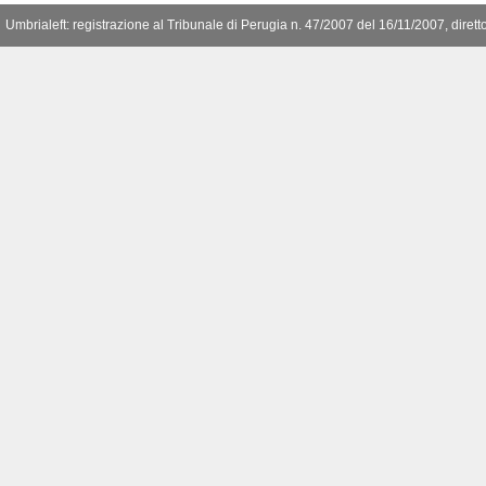
Umbrialeft: registrazione al Tribunale di Perugia n. 47/2007 del 16/11/2007, diret