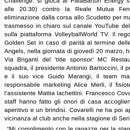
Challenge: si gioca al PalaBarton Energy 
alle 20.30) contro la Reale Mutua Fene
eliminazione dalla corsa allo Scudetto per m
trasmesso in chiaro sul canale YouTube de
sulla piattaforma VolleyballWorld TV. Il re
Golden Set in caso di parità al termine delle
Angels, nella giornata di giovedì 20 marzo, ha
Via Briganti del ‘title sponsor’ MC Restauri
squadra, il presidente Antonio Bartoccini, il 
e il suo vice Guido Marangi, il team man
responsabile marketing Alice Merli, il fisi
l’assistente Mattia Iachettini. Francesco Covar
staff hanno fatto gli onori di casa accogli
aperitivo e un brindisi. Covarelli ne ha poi a
vicinanza al club anche nella stagione di Se
“Mi complimento con le ragazze per la sta