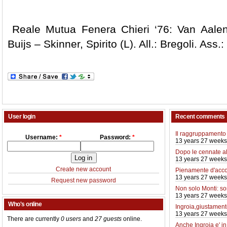
Reale Mutua Fenera Chieri ‘76: Van Aalen
Buijs – Skinner, Spirito (L). All.: Bregoli. Ass
User login
Recent comments
Il raggruppamento 
Username:
*
Password:
*
13 years 27 weeks
Dopo le cennate a
13 years 27 weeks
Create new account
Pienamente d'acco
13 years 27 weeks
Request new password
Non solo Monti: so
13 years 27 weeks
Who's online
Ingroia,giustamente
13 years 27 weeks
There are currently
0 users
and
27 guests
online.
Anche Ingroia e' i