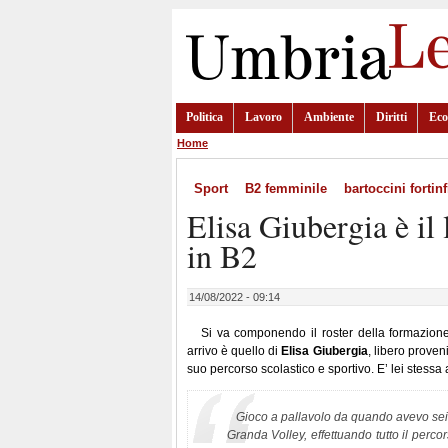
Politica
Lavoro
Ambiente
Diritti
Ec
Home
Sport
B2 femminile
bartoccini fortin
Elisa Giubergia è il 
in B2
14/08/2022 - 09:14
Si va componendo il roster della formazion
arrivo è quello di
Elisa Giubergia
, libero prove
suo percorso scolastico e sportivo. E’ lei stessa 
Gioco a pallavolo da quando avevo sei 
Granda Volley, effettuando tutto il perco