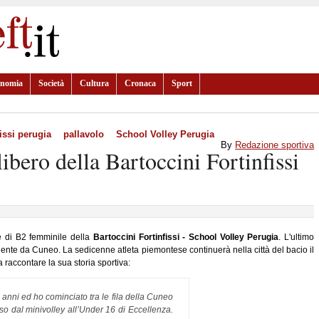
onomia
Società
Cultura
Cronaca
Sport
fissi perugia
pallavolo
School Volley Perugia
By
Redazione sportiva
libero della Bartoccini Fortinfissi
e di B2 femminile della
Bartoccini Fortinfissi - School Volley Perugia
. L'ultimo
niente da Cuneo. La sedicenne atleta piemontese continuerà nella città del bacio il
a raccontare la sua storia sportiva:
anni ed ho cominciato tra le fila della Cuneo
rso dal minivolley all’Under 16 di Eccellenza.