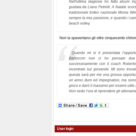
Nell'ultima stagione ho fatto alcuni 
guidata da Liano Petrelli. A Natale sco
tradizionale trofeo nazionale Moma Win
sempre la mia passione, e quando i campi
beach volley.
Non la spaventano gli oltre cinquecento chilome
Quando mi si è presentata l’opport
Bartoccini non ci ho pensato due
successivamente con il coach Roberto 
incentrato sul giovanile. Mi sono trov
questa sarà per me una grossa opportuni
un anno duro ed impegnativo, ma sono 
gioco e darò il massimo per essere utile a
Non vedo l’ora di riprendere gli allenamen
User login