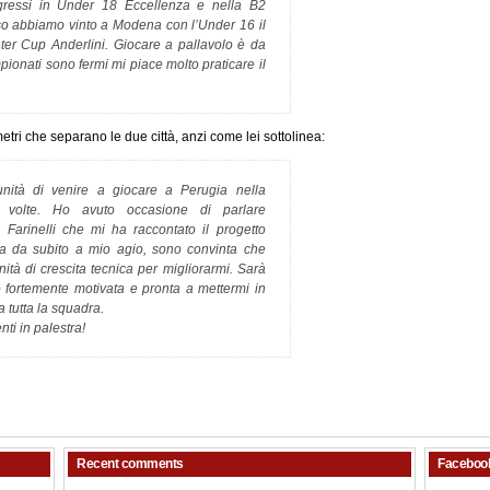
ingressi in Under 18 Eccellenza e nella B2
rso abbiamo vinto a Modena con l’Under 16 il
ter Cup Anderlini. Giocare a pallavolo è da
onati sono fermi mi piace molto praticare il
tri che separano le due città, anzi come lei sottolinea:
unità di venire a giocare a Perugia nella
 volte. Ho avuto occasione di parlare
Farinelli che mi ha raccontato il progetto
ata da subito a mio agio, sono convinta che
tà di crescita tecnica per migliorarmi. Sarà
fortemente motivata e pronta a mettermi in
 tutta la squadra.
ti in palestra!
Recent comments
Faceboo