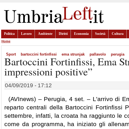
Politica
Lavoro
Ambiente
Diritti
Economia
Società
Cultura
Home
Sport
bartoccini fortinfissi
ema strunjak
pallavolo
perugia
Bartoccini Fortinfissi, Ema S
impressioni positive”
04/09/2019 - 17:12
(AVInews) – Perugia, 4 set. – L'arrivo di E
reparto centrali della Bartoccini Fortinfiss
settembre, infatti, la croata ha raggiunto le 
come da programma, ha iniziato gli allenam