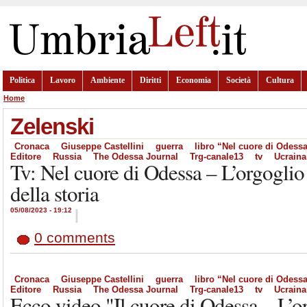
Politica
Lavoro
Ambiente
Diritti
Economia
Società
Cultura
Home
Zelenski
Cronaca
Giuseppe Castellini
guerra
libro “Nel cuore di Odess
Editore
Russia
The Odessa Journal
Trg-canale13
tv
Ucraina
Tv: Nel cuore di Odessa – L’orgoglio 
della storia
05/08/2023 - 19:12
|
0 comments
Cronaca
Giuseppe Castellini
guerra
libro “Nel cuore di Odess
Editore
Russia
The Odessa Journal
Trg-canale13
tv
Ucraina
Ecco video "Il cuore di Odessa – L’or