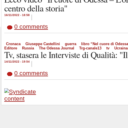
centro della storia"
16/11/2022 - 18:58
|
0 comments
Cronaca
Giuseppe Castellini
guerra
libro “Nel cuore di Odess
Editore
Russia
The Odessa Journal
Trg-canale13
tv
Ucraina
Tv, stasera le Interviste di Qualità: "
14/11/2022 - 19:54
|
0 comments
User login
Recent comments
Il raggruppamento 
Username:
*
Password:
*
13 years 27 weeks