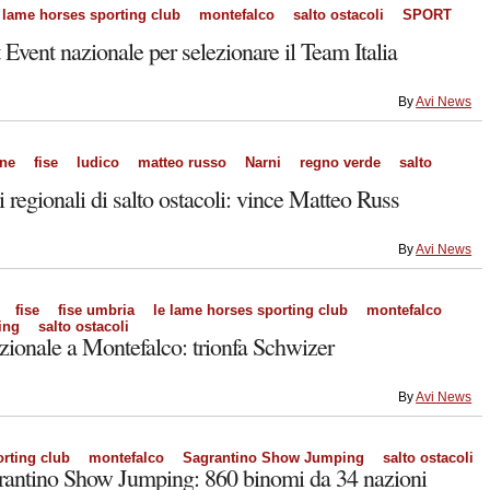
 lame horses sporting club
montefalco
salto ostacoli
SPORT
 Event nazionale per selezionare il Team Italia
By
Avi News
one
fise
ludico
matteo russo
Narni
regno verde
salto
 regionali di salto ostacoli: vince Matteo Russ
By
Avi News
fise
fise umbria
le lame horses sporting club
montefalco
ing
salto ostacoli
azionale a Montefalco: trionfa Schwizer
By
Avi News
rting club
montefalco
Sagrantino Show Jumping
salto ostacoli
grantino Show Jumping: 860 binomi da 34 nazioni