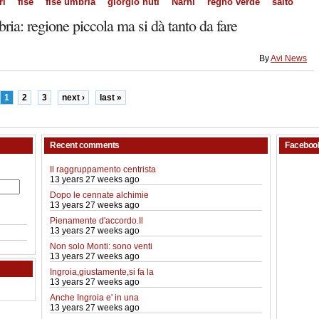
ri
fise
fise umbria
giorgio nuti
Narni
regno verde
salto
ria: regione piccola ma si dà tanto da fare
By
Avi News
1
2
3
next ›
last »
Recent comments
Faceboo
Il raggruppamento centrista
13 years 27 weeks ago
Dopo le cennate alchimie
13 years 27 weeks ago
Pienamente d'accordo.Il
13 years 27 weeks ago
Non solo Monti: sono venti
13 years 27 weeks ago
Ingroia,giustamente,si fa la
13 years 27 weeks ago
Anche Ingroia e' in una
13 years 27 weeks ago