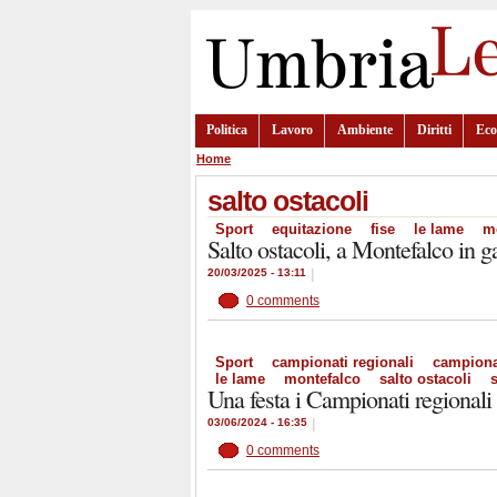
Politica
Lavoro
Ambiente
Diritti
Ec
Home
salto ostacoli
Sport
equitazione
fise
le lame
m
Salto ostacoli, a Montefalco in ga
20/03/2025 - 13:11
|
0 comments
Sport
campionati regionali
campiona
le lame
montefalco
salto ostacoli
s
Una festa i Campionati regional
03/06/2024 - 16:35
|
0 comments