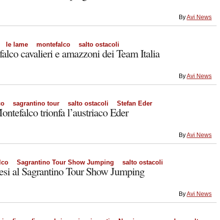
By
Avi News
le lame
montefalco
salto ostacoli
falco cavalieri e amazzoni dei Team Italia
By
Avi News
co
sagrantino tour
salto ostacoli
Stefan Eder
ontefalco trionfa l’austriaco Eder
By
Avi News
lco
Sagrantino Tour Show Jumping
salto ostacoli
esi al Sagrantino Tour Show Jumping
By
Avi News