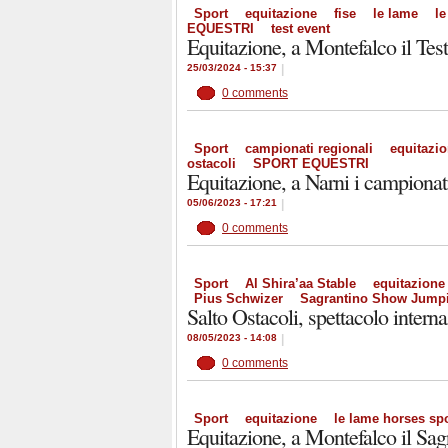
Sport
equitazione
fise
le lame
le
EQUESTRI
test event
Equitazione, a Montefalco il Test
25/03/2024 - 15:37
|
0 comments
Sport
campionati regionali
equitazi
ostacoli
SPORT EQUESTRI
Equitazione, a Narni i campionati
05/06/2023 - 17:21
|
0 comments
Sport
Al Shira’aa Stable
equitazione
Pius Schwizer
Sagrantino Show Jump
Salto Ostacoli, spettacolo intern
08/05/2023 - 14:08
|
0 comments
Sport
equitazione
le lame horses spo
Equitazione, a Montefalco il Sa