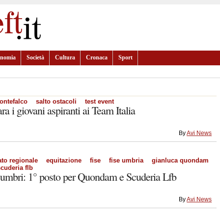
onomia
Società
Cultura
Cronaca
Sport
ontefalco
salto ostacoli
test event
ra i giovani aspiranti ai Team Italia
By
Avi News
to regionale
equitazione
fise
fise umbria
gianluca quondam
cuderia flb
i umbri: 1° posto per Quondam e Scuderia Lfb
By
Avi News