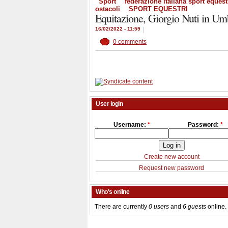
Sport
federazione italiana sport equest
ostacoli
SPORT EQUESTRI
Equitazione, Giorgio Nuti in Umb
16/02/2022 - 11:59
|
0 comments
User login
Username:
*
Password:
*
Create new account
Request new password
Who's online
There are currently
0 users
and
6 guests
online.