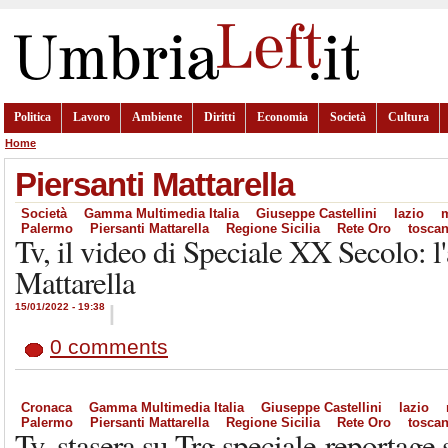
Politica
Lavoro
Ambiente
Diritti
Economia
Società
Cultura
Home
Piersanti Mattarella
Società
Gamma Multimedia Italia
Giuseppe Castellini
lazio
Palermo
Piersanti Mattarella
Regione Sicilia
Rete Oro
tosca
Tv, il video di Speciale XX Secolo: l'
Mattarella
15/01/2022 - 19:38
|
0 comments
Cronaca
Gamma Multimedia Italia
Giuseppe Castellini
lazio
Palermo
Piersanti Mattarella
Regione Sicilia
Rete Oro
tosca
Tv, stasera su Trg speciale-reportage 