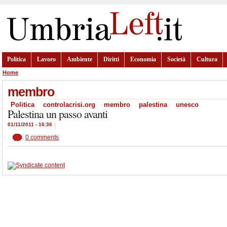
Politica
Lavoro
Ambiente
Diritti
Economia
Società
Cultura
Home
membro
Politica
controlacrisi.org
membro
palestina
unesco
Palestina un passo avanti
01/11/2011 - 16:36
|
0 comments