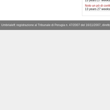
13 years 27 weeks
Noto un pò di conf
13 years 27 weeks
Umbrialeft: registrazione al Tribunale di Perugia n. 47/2007 del 16/11/2007, diret