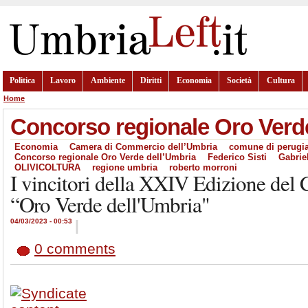
Politica
Lavoro
Ambiente
Diritti
Economia
Società
Cultura
Home
Concorso regionale Oro Verd
Economia
Camera di Commercio dell’Umbria
comune di perugi
Concorso regionale Oro Verde dell’Umbria
Federico Sisti
Gabriel
OLIVICOLTURA
regione umbria
roberto morroni
I vincitori della XXIV Edizione del
“Oro Verde dell'Umbria"
04/03/2023 - 00:53
|
0 comments