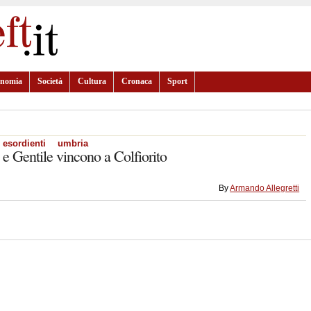
onomia
Società
Cultura
Cronaca
Sport
esordienti
umbria
 e Gentile vincono a Colfiorito
By
Armando Allegretti