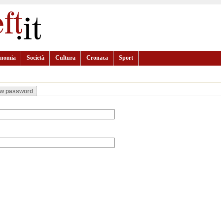
onomia
Società
Cultura
Cronaca
Sport
ew password