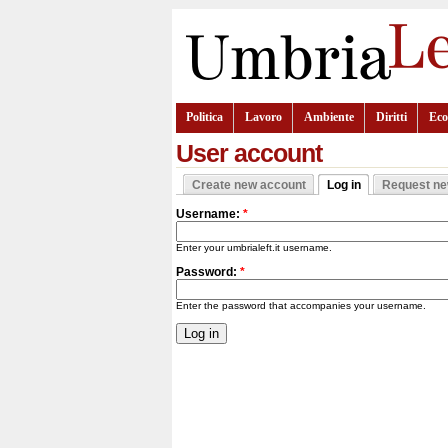
Politica
Lavoro
Ambiente
Diritti
Ec
User account
Create new account
Log in
Request n
Username:
*
Enter your umbrialeft.it username.
Password:
*
Enter the password that accompanies your username.