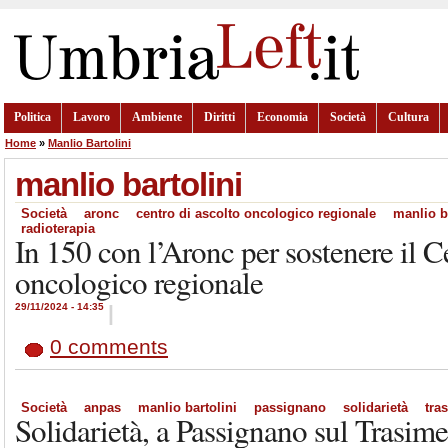
Politica
Lavoro
Ambiente
Diritti
Economia
Società
Cultura
Home
»
Manlio Bartolini
manlio bartolini
Società
aronc
centro di ascolto oncologico regionale
manlio b
radioterapia
In 150 con l’Aronc per sostenere il C
oncologico regionale
29/11/2024 - 14:35
|
0 comments
Società
anpas
manlio bartolini
passignano
solidarietà
tra
Solidarietà, a Passignano sul Trasime